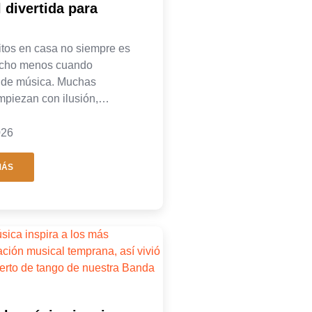
 divertida para
itos en casa no siempre es
mucho menos cuando
 de música. Muchas
empiezan con ilusión,…
026
MÁS