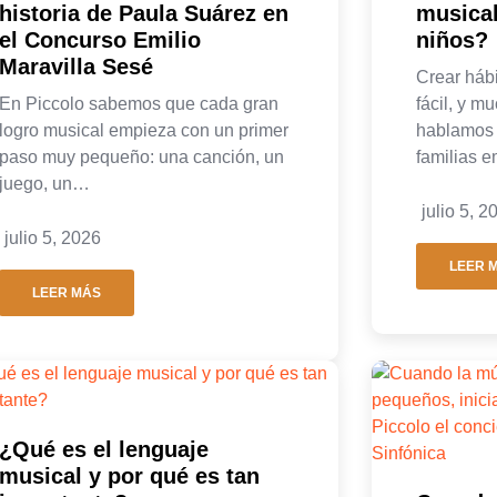
historia de Paula Suárez en
musical
el Concurso Emilio
niños?
Maravilla Sesé
Crear háb
En Piccolo sabemos que cada gran
fácil, y 
logro musical empieza con un primer
hablamos
paso muy pequeño: una canción, un
familias 
juego, un…
julio 5, 2
julio 5, 2026
LEER 
LEER MÁS
¿Qué es el lenguaje
musical y por qué es tan