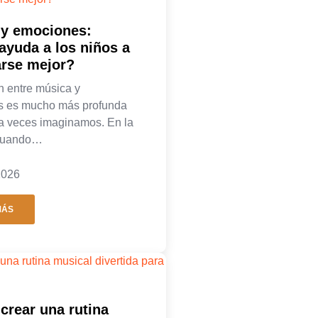
 y emociones:
yuda a los niños a
arse mejor?
n entre música y
s es mucho más profunda
 a veces imaginamos. En la
 cuando…
 2026
MÁS
rear una rutina